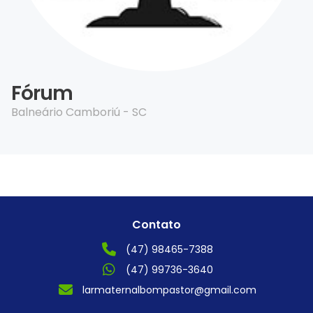
Fórum
Balneário Camboriú - SC
Contato
(47) 98465-7388
(47) 99736-3640
larmaternalbompastor@gmail.com