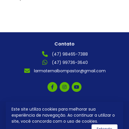
Contato
(47) 98465-7388
(47) 99736-3640
larmaternalbompastor@gmail.com
Este site utiliza cookies para melhorar sua
2026 © Todos os direitos reservados.
experiência de navegação. Ao continuar a utilizar o
site, você concorda com o uso de cookies.
utilizamos a plataforma
Entendo