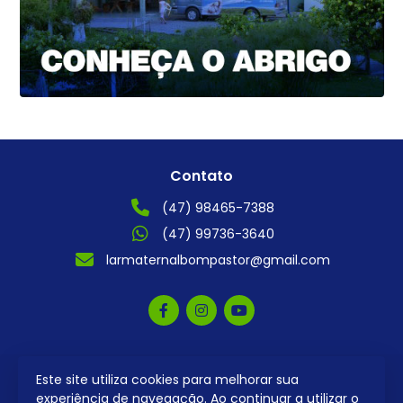
Contato
(47) 98465-7388
(47) 99736-3640
larmaternalbompastor@gmail.com
Este site utiliza cookies para melhorar sua
2026 © Todos os direitos reservados.
experiência de navegação. Ao continuar a utilizar o