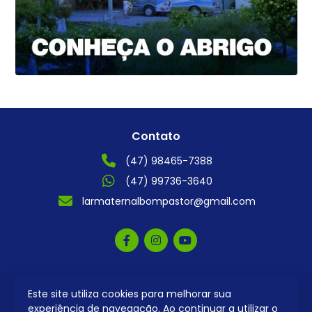
Contato
(47) 98465-7388
(47) 99736-3640
larmaternalbompastor@gmail.com
Este site utiliza cookies para melhorar sua
2026 © Todos os direitos reservados.
experiência de navegação. Ao continuar a utilizar o