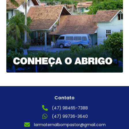
Contato
(47) 98465-7388
(47) 99736-3640
larmaternalbompastor@gmail.com