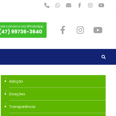
Fale conosco via WhatsApp:
(47) 99736-3640
Adoção
Doações
Transparência